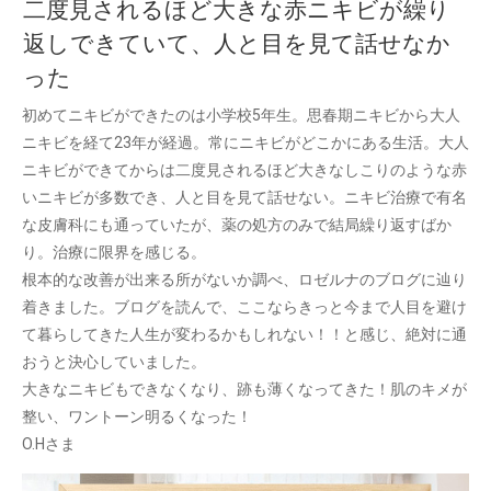
二度見されるほど大きな赤ニキビが繰り
返しできていて、人と目を見て話せなか
った
初めてニキビができたのは小学校5年生。思春期ニキビから大人
ニキビを経て23年が経過。常にニキビがどこかにある生活。大人
ニキビができてからは二度見されるほど大きなしこりのような赤
いニキビが多数でき、人と目を見て話せない。ニキビ治療で有名
な皮膚科にも通っていたが、薬の処方のみで結局繰り返すばか
り。治療に限界を感じる。
根本的な改善が出来る所がないか調べ、ロゼルナのブログに辿り
着きました。ブログを読んで、ここならきっと今まで人目を避け
て暮らしてきた人生が変わるかもしれない！！と感じ、絶対に通
おうと決心していました。
大きなニキビもできなくなり、跡も薄くなってきた！肌のキメが
整い、ワントーン明るくなった！
O.Hさま