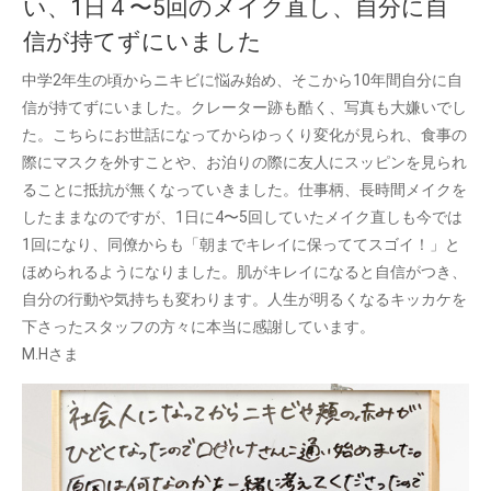
い、1日４〜5回のメイク直し、自分に自
信が持てずにいました
中学2年生の頃からニキビに悩み始め、そこから10年間自分に自
信が持てずにいました。クレーター跡も酷く、写真も大嫌いでし
た。こちらにお世話になってからゆっくり変化が見られ、食事の
際にマスクを外すことや、お泊りの際に友人にスッピンを見られ
ることに抵抗が無くなっていきました。仕事柄、長時間メイクを
したままなのですが、1日に4〜5回していたメイク直しも今では
1回になり、同僚からも「朝までキレイに保っててスゴイ！」と
ほめられるようになりました。肌がキレイになると自信がつき、
自分の行動や気持ちも変わります。人生が明るくなるキッカケを
下さったスタッフの方々に本当に感謝しています。
M.Hさま