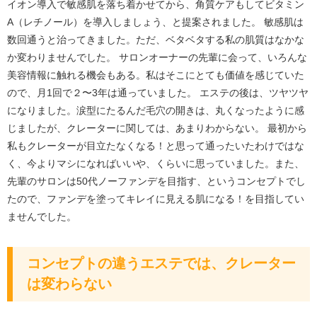
イオン導入で敏感肌を落ち着かせてから、角質ケアもしてビタミン
A（レチノール）を導入しましょう、と提案されました。 敏感肌は
数回通うと治ってきました。ただ、ベタベタする私の肌質はなかな
か変わりませんでした。 サロンオーナーの先輩に会って、いろんな
美容情報に触れる機会もある。私はそこにとても価値を感じていた
ので、月1回で２〜3年は通っていました。 エステの後は、ツヤツヤ
になりました。涙型にたるんだ毛穴の開きは、丸くなったように感
じましたが、クレーターに関しては、あまりわからない。 最初から
私もクレーターが目立たなくなる！と思って通ったいたわけではな
く、今よりマシになればいいや、くらいに思っていました。また、
先輩のサロンは50代ノーファンデを目指す、というコンセプトでし
たので、ファンデを塗ってキレイに見える肌になる！を目指してい
ませんでした。
コンセプトの違うエステでは、クレーター
は変わらない