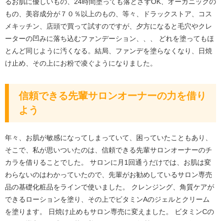
るお肌に優しいもの、24時間塗っても落とさずOK、オーガニックの
もの、美容成分が７０％以上のもの、等々、ドラックストア、コス
メキッチン、店頭で買って試すのですが、夕方になると毛穴やクレ
ーターの凹みに落ち込むファンデーション、、、 どれを塗ってもほ
とんど同じように汚くなる。結局、ファンデを塗らなくなり、日焼
け止め、その上にお粉で凌ぐようになりました。
信頼できる先輩サロンオーナーの力を借り
よう
年々、お肌が敏感になってしまっていて、困っていたこともあり、
そこで、私が思いついたのは、信頼できる先輩サロンオーナーのチ
カラを借りることでした。 サロンに月1回通うだけでは、お肌は変
わらないのはわかっていたので、先輩がお勧めしているサロン専売
品の基礎化粧品をラインで使いました。 クレンジング、角質ケアが
できるローションを塗り、その上でビタミンAのジェルとクリーム
を塗ります。 日焼け止めもサロン専売に変えました。 ビタミンCの