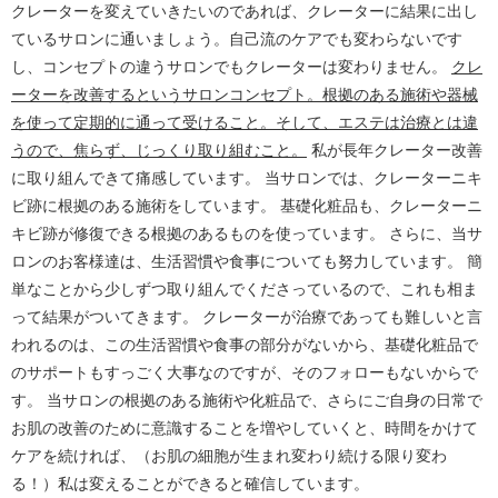
クレーターを変えていきたいのであれば、クレーターに結果に出し
ているサロンに通いましょう。自己流のケアでも変わらないです
し、コンセプトの違うサロンでもクレーターは変わりません。
クレ
ーターを改善するというサロンコンセプト。根拠のある施術や器械
を使って定期的に通って受けること。そして、エステは治療とは違
うので、焦らず、じっくり取り組むこと。
私が長年クレーター改善
に取り組んできて痛感しています。 当サロンでは、クレーターニキ
ビ跡に根拠のある施術をしています。 基礎化粧品も、クレーターニ
キビ跡が修復できる根拠のあるものを使っています。 さらに、当サ
ロンのお客様達は、生活習慣や食事についても努力しています。 簡
単なことから少しずつ取り組んでくださっているので、これも相ま
って結果がついてきます。 クレーターが治療であっても難しいと言
われるのは、この生活習慣や食事の部分がないから、基礎化粧品で
のサポートもすっごく大事なのですが、そのフォローもないからで
す。 当サロンの根拠のある施術や化粧品で、さらにご自身の日常で
お肌の改善のために意識することを増やしていくと、時間をかけて
ケアを続ければ、（お肌の細胞が生まれ変わり続ける限り変わ
る！）私は変えることができると確信しています。