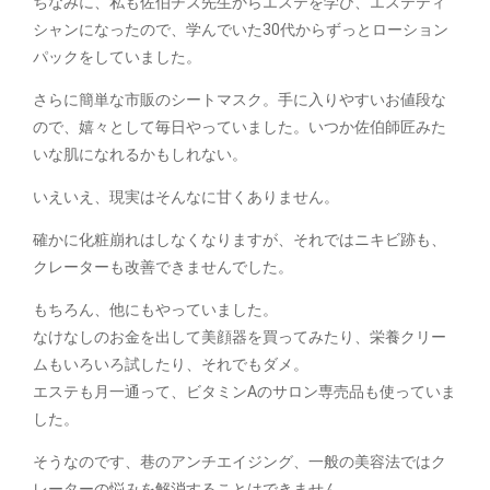
ちなみに、私も佐伯チズ先生からエステを学び、エステティ
シャンになったので、学んでいた30代からずっとローション
パックをしていました。
さらに簡単な市販のシートマスク。手に入りやすいお値段な
ので、嬉々として毎日やっていました。いつか佐伯師匠みた
いな肌になれるかもしれない。
いえいえ、現実はそんなに甘くありません。
確かに化粧崩れはしなくなりますが、それではニキビ跡も、
クレーターも改善できませんでした。
もちろん、他にもやっていました。
なけなしのお金を出して美顔器を買ってみたり、栄養クリー
ムもいろいろ試したり、それでもダメ。
エステも月一通って、ビタミンAのサロン専売品も使っていま
した。
そうなのです、巷のアンチエイジング、一般の美容法ではク
レーターの悩みを解消することはできません。